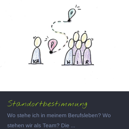
Standortbestimmung
Wo stehe ich in meinem Berufsleben? Wo
stehen wir als Team? Die ...