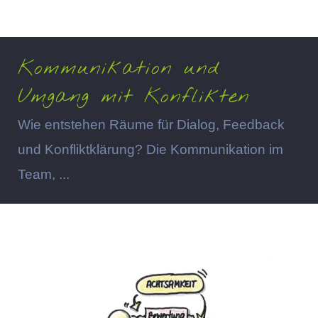
Kommunikation und
Umgang mit Konflikten
Wie entstehen Räume für Dialog, Feedback
und Konfliktklärung? Die Kommunikation im
Team, ...