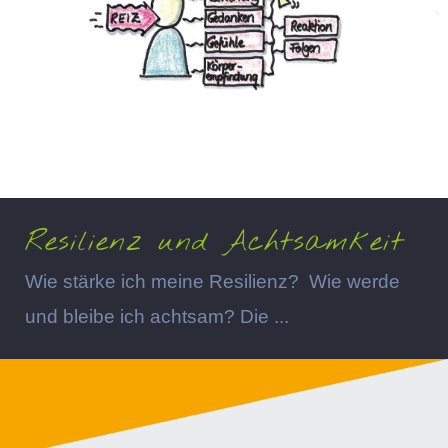
Resilienz und Achtsamkeit
Wie stärke ich meine Resilienz? Wie werde
und bleibe ich achtsam? Die ...